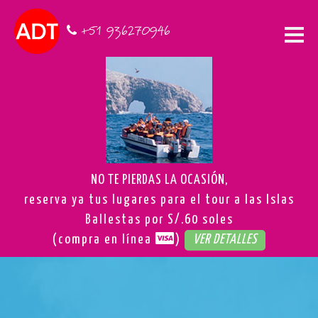
+51 936270946
NO TE PIERDAS LA OCASIÓN,
reserva ya tus lugares para el tour a las Islas
Ballestas por S/.60 soles
(compra en línea
)
VER DETALLES